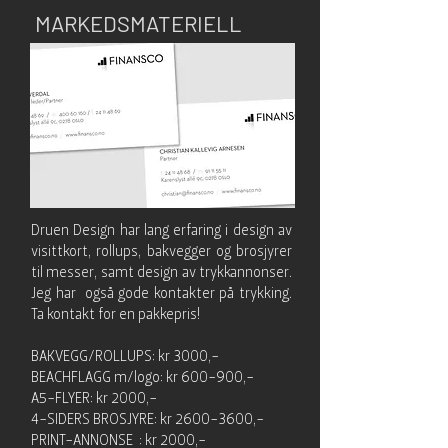
MARKEDSMATERIELL
Druen Design har lang erfaring i design av
visittkort, rollups, bakvegger og brosjyrer
til messer, samt design av trykkannonser.
Jeg har også gode kontakter på trykking.
Ta kontakt for en pakkepris!
BAKVEGG/ROLLUPS: kr 3000,-
BEACHFLAGG m/logo: kr 600-900,-
A5-FLYER: kr 2000,-
4-SIDERS BROSJYRE: kr
2600-3600
,-
PRINT-ANNONSE : kr 2000,-