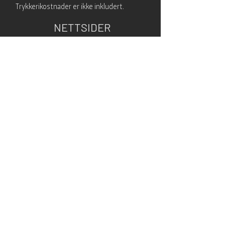
Trykkerikostnader er ikke inkludert.
NETTSIDER
& SOSIALE MEDIER
Druen Design designer annonser for
sosiale medier og Google, og responsive
nettsider. Ved bruk av templates kan jeg
sette opp din nettside ganske raskt.
Prisen vil avhenge av omfanget på siden.
Ta kontakt så vi sammen kan diskutere
dine behov.
PRISER: Kr 15 000 – 30 000,–